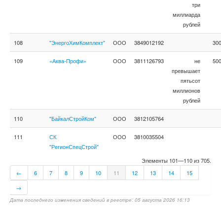
три
миллиарда
рублей
108
"ЭнергоХимКомплект"
ООО
3849012192
300
109
«Аква-Профи»
ООО
3811126793
не
500
превышает
пятьсот
миллионов
рублей
110
"БайкалСтройКом"
ООО
3812105764
111
СК
ООО
3810035504
"РегионСпецСтрой"
Элементы 101—110 из 705.
←
6
7
8
9
10
11
12
13
14
15
→
Дата последнего изменения сведений в реестре: 05 августа 2026 16:13