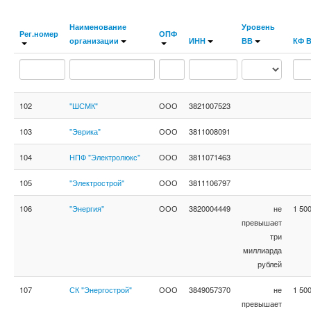
Наименование
Уровень
Рег.номер
ОПФ
организации
ИНН
ВВ
КФ 
102
"ШСМК"
ООО
3821007523
103
"Эврика"
ООО
3811008091
104
НПФ "Электролюкс"
ООО
3811071463
105
"Электрострой"
ООО
3811106797
106
"Энергия"
ООО
3820004449
не
1 50
превышает
три
миллиарда
рублей
107
СК "Энергострой"
ООО
3849057370
не
1 50
превышает