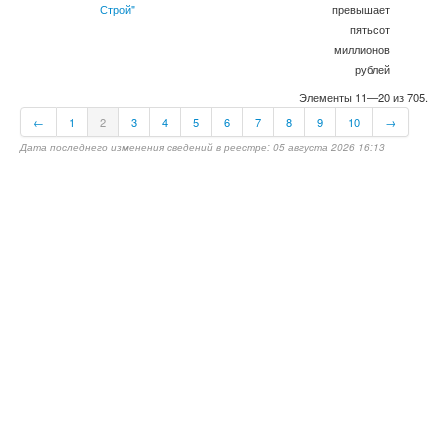
Строй"
превышает
пятьсот
миллионов
рублей
Элементы 11—20 из 705.
←
1
2
3
4
5
6
7
8
9
10
→
Дата последнего изменения сведений в реестре: 05 августа 2026 16:13