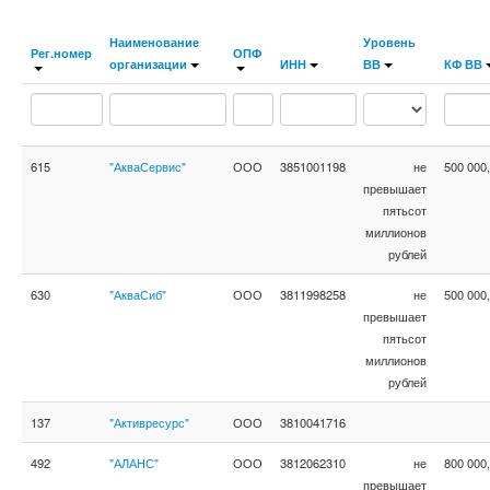
Наименование
Уровень
Рег.номер
ОПФ
организации
ИНН
ВВ
КФ ВВ
615
"АкваСервис"
ООО
3851001198
не
500 000
превышает
пятьсот
миллионов
рублей
630
"АкваСиб"
ООО
3811998258
не
500 000
превышает
пятьсот
миллионов
рублей
137
"Активресурс"
ООО
3810041716
492
"АЛАНС"
ООО
3812062310
не
800 000
превышает