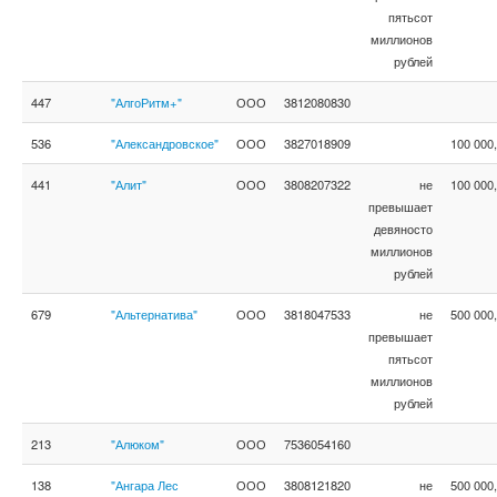
пятьсот
миллионов
рублей
447
"АлгоРитм+"
ООО
3812080830
536
"Александровское"
ООО
3827018909
100 000
441
"Алит"
ООО
3808207322
не
100 000
превышает
девяносто
миллионов
рублей
679
"Альтернатива"
ООО
3818047533
не
500 000
превышает
пятьсот
миллионов
рублей
213
"Алюком"
ООО
7536054160
138
"Ангара Лес
ООО
3808121820
не
500 000