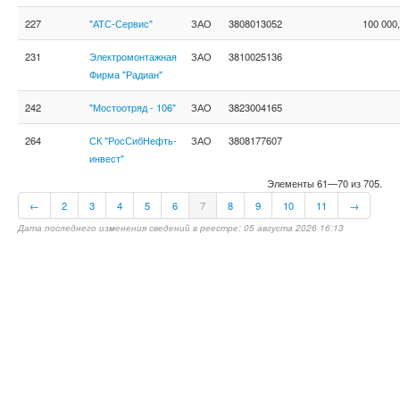
227
"АТС-Сервис"
ЗАО
3808013052
100 000
231
Электромонтажная
ЗАО
3810025136
Фирма "Радиан"
242
"Мостоотряд - 106"
ЗАО
3823004165
264
СК "РосСибНефть-
ЗАО
3808177607
инвест"
Элементы 61—70 из 705.
←
2
3
4
5
6
7
8
9
10
11
→
Дата последнего изменения сведений в реестре: 05 августа 2026 16:13