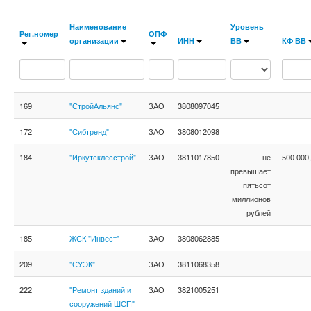
Наименование
Уровень
Рег.номер
ОПФ
организации
ИНН
ВВ
КФ ВВ
169
"СтройАльянс"
ЗАО
3808097045
172
"Сибтренд"
ЗАО
3808012098
184
"Иркутсклесстрой"
ЗАО
3811017850
не
500 000
превышает
пятьсот
миллионов
рублей
185
ЖСК "Инвест"
ЗАО
3808062885
209
"СУЭК"
ЗАО
3811068358
222
"Ремонт зданий и
ЗАО
3821005251
сооружений ШСП"