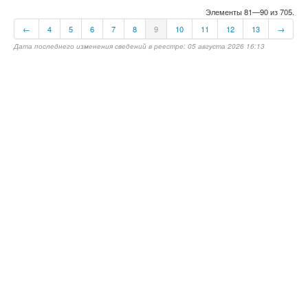
Элементы 81—90 из 705.
←
4
5
6
7
8
9
10
11
12
13
→
Дата последнего изменения сведений в реестре: 05 августа 2026 16:13