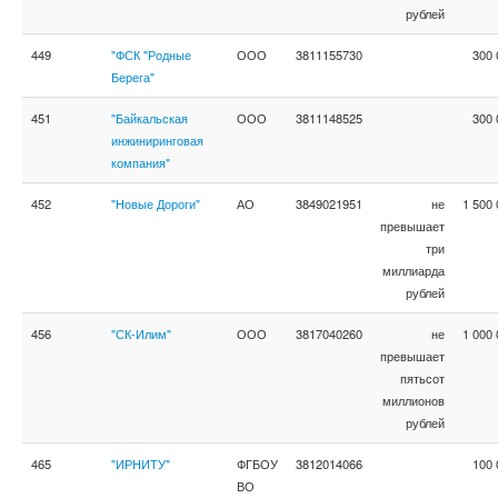
рублей
449
"ФСК "Родные
ООО
3811155730
300 
Берега"
451
"Байкальская
ООО
3811148525
300 
инжиниринговая
компания"
452
"Новые Дороги"
АО
3849021951
не
1 500 
превышает
три
миллиарда
рублей
456
"СК-Илим"
ООО
3817040260
не
1 000 
превышает
пятьсот
миллионов
рублей
465
"ИРНИТУ"
ФГБОУ
3812014066
100 
ВО