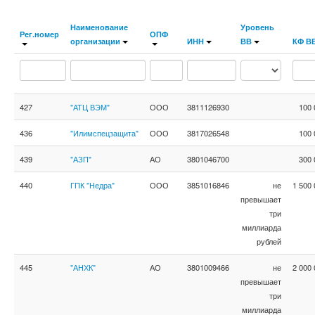
Наименование
Уровень
Рег.номер
ОПФ
организации
ИНН
ВВ
КФ В
427
"АТЦ ВЭМ"
ООО
3811126930
100 
436
"Илимспецзащита"
ООО
3817026548
100 
439
"АЗП"
АО
3801046700
300 
440
ГПК "Недра"
ООО
3851016846
не
1 500 
превышает
три
миллиарда
рублей
445
"АНХК"
АО
3801009466
не
2 000 
превышает
три
миллиарда