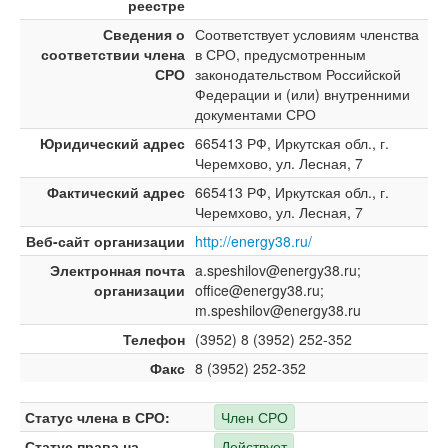
реестре
Сведения о
Соответствует условиям членства
соответствии члена
в СРО, предусмотренным
СРО
законодательством Российской
Федерации и (или) внутренними
документами СРО
Юридический адрес
665413 РФ, Иркутская обл., г.
Черемхово, ул. Лесная, 7
Фактический адрес
665413 РФ, Иркутская обл., г.
Черемхово, ул. Лесная, 7
Веб-сайт организации
http://energy38.ru/
Электронная почта
a.speshilov@energy38.ru;
организации
office@energy38.ru;
m.speshilov@energy38.ru
Телефон
(3952) 8 (3952) 252-352
Факс
8 (3952) 252-352
Статус члена в СРО:
Член СРО
Статус права на
Действует