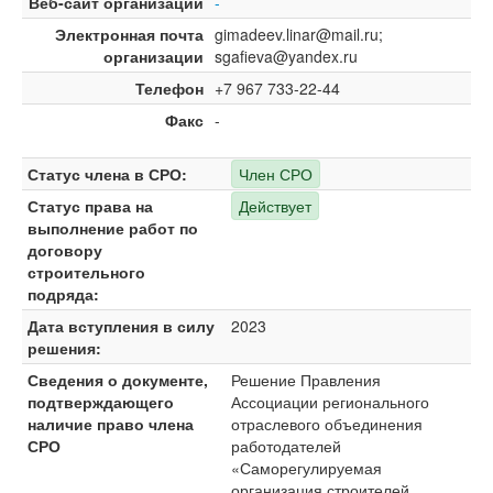
Веб-сайт организации
-
Электронная почта
gimadeev.linar@mail.ru;
организации
sgafieva@yandex.ru
Телефон
+7 967 733-22-44
Факс
-
Статус члена в СРО:
Член СРО
Статус права на
Действует
выполнение работ по
договору
строительного
подряда:
Дата вступления в силу
2023
решения:
Сведения о документе,
Решение Правления
подтверждающего
Ассоциации регионального
наличие право члена
отраслевого объединения
СРО
работодателей
«Саморегулируемая
организация строителей