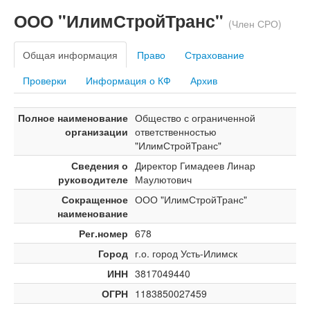
ООО "ИлимСтройТранс"
(Член СРО)
Общая информация
Право
Страхование
Проверки
Информация о КФ
Архив
Полное наименование
Общество с ограниченной
организации
ответственностью
"ИлимСтройТранс"
Сведения о
Директор Гимадеев Линар
руководителе
Маулютович
Сокращенное
ООО "ИлимСтройТранс"
наименование
Рег.номер
678
Город
г.о. город Усть-Илимск
ИНН
3817049440
ОГРН
1183850027459