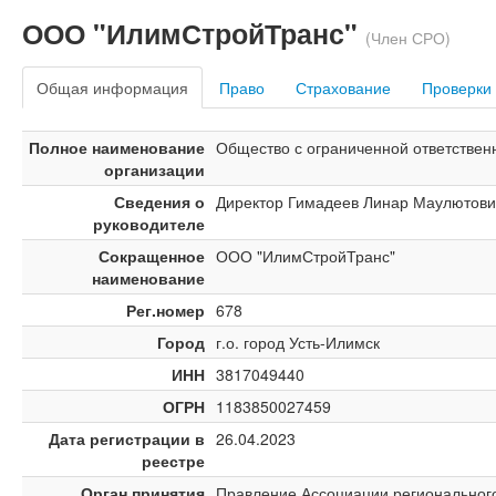
ООО "ИлимСтройТранс"
(Член СРО)
Общая информация
Право
Страхование
Проверки
Полное наименование
Общество с ограниченной ответстве
организации
Сведения о
Директор Гимадеев Линар Маулютови
руководителе
Сокращенное
ООО "ИлимСтройТранс"
наименование
Рег.номер
678
Город
г.о. город Усть-Илимск
ИНН
3817049440
ОГРН
1183850027459
Дата регистрации в
26.04.2023
реестре
Орган принятия
Правление Ассоциации региональног