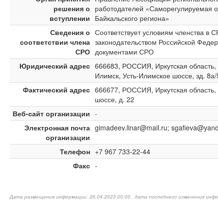
решения о
работодателей «Саморегулируемая о
вступлении
Байкальского региона»
Сведения о
Соответствует условиям членства в 
соответствии члена
законодательством Российской Федер
СРО
документами СРО
Юридический адрес
666683, РОССИЯ, Иркутская область, г.
Илимск, Усть-Илимское шоссе, зд. 8а/
Фактический адрес
666677, РОССИЯ, Иркутская область, 
шоссе, д. 22
Веб-сайт организации
-
Электронная почта
gimadeev.linar@mail.ru; sgafieva@yand
организации
Телефон
+7 967 733-22-44
Факс
-
Дата размещения информации: 26.04.2023 00:00 , дата последнего изменения инфо