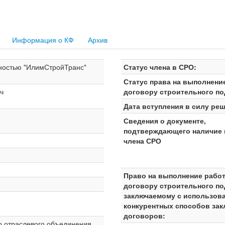
Информация о КФ
Архив
нностью "ИлимСтройТранс"
Статус члена в СРО:
Статус права на выполнени
ч
договору строительного по
Дата вступления в силу реш
Сведения о документе,
подтверждающего наличие 
члена СРО
Право на выполнение работ
договору строительного по
заключаемому с использов
конкурентных способов за
договоров:
о отраслевого объединения