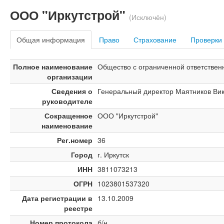
ООО "Иркутстрой"
(Исключён)
Общая информация
Право
Страхование
Проверки
Полное наименование
Общество с ограниченной ответствен
организации
Сведения о
Генеральный директор Маятников Вик
руководителе
Сокращенное
ООО "Иркутстрой"
наименование
Рег.номер
36
Город
г. Иркутск
ИНН
3811073213
ОГРН
1023801537320
Дата регистрации в
13.10.2009
реестре
Номер протокола
б/н