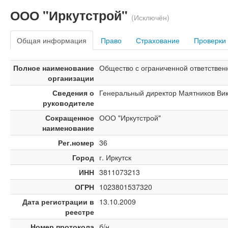
ООО "Иркутстрой"
(Исключён)
Общая информация
Право
Страхование
Проверки
Полное наименование
Общество с ограниченной ответствен
организации
Сведения о
Генеральный директор Маятников Вик
руководителе
Сокращенное
ООО "Иркутстрой"
наименование
Рег.номер
36
Город
г. Иркутск
ИНН
3811073213
ОГРН
1023801537320
Дата регистрации в
13.10.2009
реестре
Номер протокола
б/н