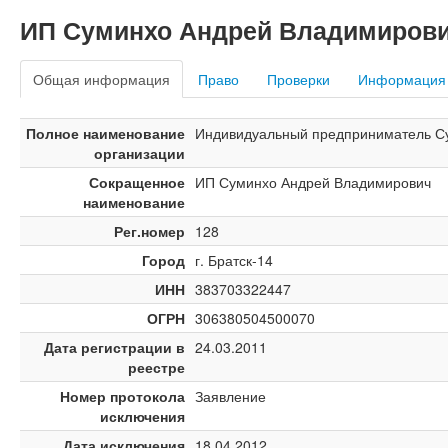
ИП Суминхо Андрей Владимиров
Общая информация
Право
Проверки
Информация
Полное наименование
Индивидуальный предприниматель С
организации
Сокращенное
ИП Суминхо Андрей Владимирович
наименование
Рег.номер
128
Город
г. Братск-14
ИНН
383703322447
ОГРН
306380504500070
Дата регистрации в
24.03.2011
реестре
Номер протокола
Заявление
исключения
Дата исключения
18.04.2012