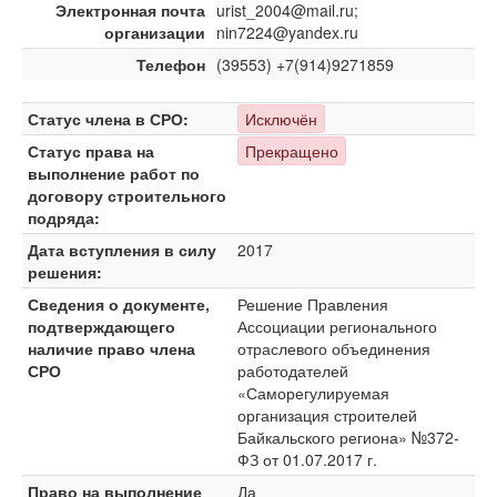
Электронная почта
urist_2004@mail.ru;
организации
nin7224@yandex.ru
Телефон
(39553) +7(914)9271859
Статус члена в СРО:
Исключён
Статус права на
Прекращено
выполнение работ по
договору строительного
подряда:
Дата вступления в силу
2017
решения:
Сведения о документе,
Решение Правления
подтверждающего
Ассоциации регионального
наличие право члена
отраслевого объединения
СРО
работодателей
«Саморегулируемая
организация строителей
Байкальского региона» №372-
ФЗ от 01.07.2017 г.
Право на выполнение
Да