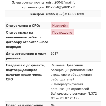
Электронная почта
urist_2004@mail.ru;
организации
nin7224@yandex.ru
Телефон
(39553) +7(914)9271859
Статус члена в СРО:
Исключён
Статус права на
Прекращено
выполнение работ по
договору строительного
подряда:
Дата вступления в силу
2017
решения:
Сведения о документе,
Решение Правления
подтверждающего
Ассоциации регионального
наличие право члена
отраслевого объединения
СРО
работодателей
«Саморегулируемая
организация строителей
Байкальского региона» №372-
ФЗ от 01.07.2017 г.
Право на выполнение
Да