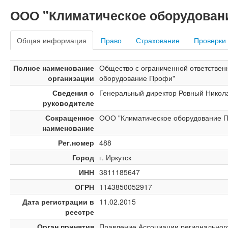
ООО "Климатическое оборудова
Общая информация
Право
Страхование
Проверки
Полное наименование
Общество с ограниченной ответствен
организации
оборудование Профи"
Сведения о
Генеральный директор Ровный Никол
руководителе
Сокращенное
ООО "Климатическое оборудование 
наименование
Рег.номер
488
Город
г. Иркутск
ИНН
3811185647
ОГРН
1143850052917
Дата регистрации в
11.02.2015
реестре
Орган принятия
Правление Ассоциации региональног