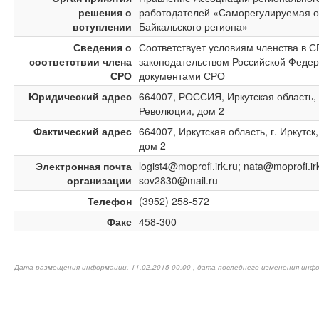
решения о
работодателей «Саморегулируемая о
вступлении
Байкальского региона»
Сведения о
Соответствует условиям членства в 
соответствии члена
законодательством Российской Федер
СРО
документами СРО
Юридический адрес
664007, РОССИЯ, Иркутская область, г
Революции, дом 2
Фактический адрес
664007, Иркутская область, г. Иркутск
дом 2
Электронная почта
logist4@moprofi.irk.ru; nata@moprofi.ir
организации
sov2830@mail.ru
Телефон
(3952) 258-572
Факс
458-300
Дата размещения информации: 11.02.2015 00:00 , дата последнего изменения инфо