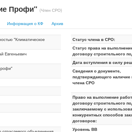
ние Профи"
(Член СРО)
Информация о КФ
Архив
ностью "Климатическое
Статус члена в СРО:
Статус права на выполнени
ай Евгеньевич
договору строительного по
Дата вступления в силу реш
Профи"
Сведения о документе,
подтверждающего наличие 
члена СРО
Право на выполнение работ
договору строительного по
заключаемому с использов
конкурентных способов за
договоров:
Уровень ВВ
о отраслевого объединения