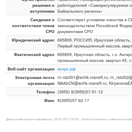
решения о
работодателей «Саморегулируемая о
вступлении
Байкальского региона»
Сведения о
Соответствует условиям членства в 
соответствии члена
законодательством Российской Федер
СРО
документами СРО
Юридический адрес
665809, РОССИЯ, Иркутская область, г.
Первый промышленный массив, кварта
Фактический адрес
665809, Иркутская область, г.о. Ангарс
промышленный массив, квартал 45, с
Веб-сайт организации
анхрс.рф
Электронная почта
rn-rsiof01@anhk.rosneft.ru; rn_rsiof02
организации
NikitinOV@anhk.rosneft.ru; KiryanovaE
Телефон
(3955) 8(3955)57-51-12
Факс
8(3955)57-62-17
Дата размещения информации: 25.07.2017 00:00 , дата последнего изменения инфо