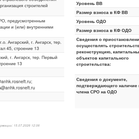
Уровень ВВ
рганизация строителей
Размер взноса в КФ ВВ
СРО, предусмотренным
Уровень ОДО
ации и (или) внутренними
Размер взноса в КФ ОДО
Сведения о приостановлен
о. Ангарский, г. Ангарск, тер.
осуществлять строительств
л 45, строение 13
реконструкцию, капитальны
кий, г. Ангарск, тер. Первый
объектов капитального
троение 13
строительства:
Сведения о документе,
@anhk.rosneft.ru;
подтверждающего наличие 
A@anhk.rosneft.ru
члена СРО на ОДО
рмации: 15.07.2026 12:06