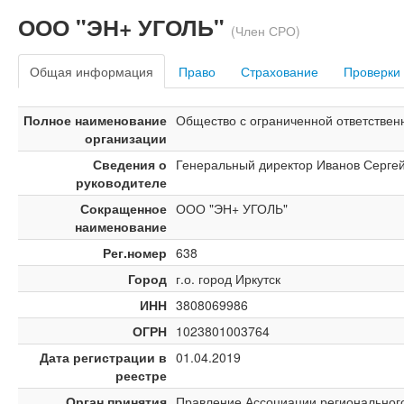
ООО "ЭН+ УГОЛЬ"
(Член СРО)
Общая информация
Право
Страхование
Проверки
Полное наименование
Общество с ограниченной ответстве
организации
Сведения о
Генеральный директор Иванов Серге
руководителе
Сокращенное
ООО "ЭН+ УГОЛЬ"
наименование
Рег.номер
638
Город
г.о. город Иркутск
ИНН
3808069986
ОГРН
1023801003764
Дата регистрации в
01.04.2019
реестре
Орган принятия
Правление Ассоциации региональног