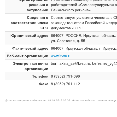
решения о
работодателей «Саморегулируемая о
вступлении
Байкальского региона»
Сведения о
Соответствует условиям членства в 
соответствии члена
законодательством Российской Федер
СРО
документами СРО
Юридический адрес
664007, РОССИЯ, Иркутская область, г.
ул. Советская, д. 55
Фактический адрес
664007, Иркутская область, г. Иркутск,
Веб-сайт организации
www.kvsu.ru
Электронная почта
burmakina_sa@kvsu.ru; beresnev_vg@
организации
Телефон
8 (3952) 791-096
Факс
8 (3952) 791-112
Дата размещения информации: 01.04.2019 00:00 , дата последнего изменения инфо