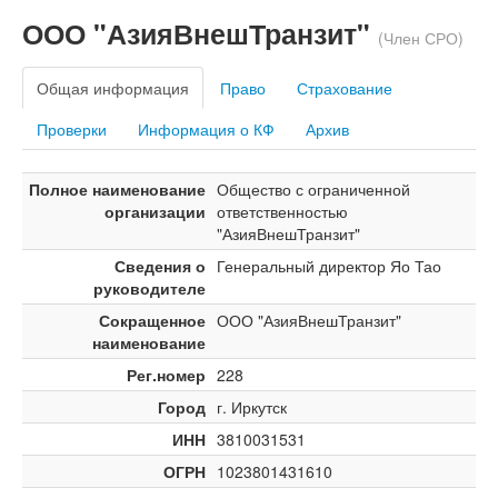
ООО "АзияВнешТранзит"
(Член СРО)
Общая информация
Право
Страхование
Проверки
Информация о КФ
Архив
Полное наименование
Общество с ограниченной
организации
ответственностью
"АзияВнешТранзит"
Сведения о
Генеральный директор Яо Тао
руководителе
Сокращенное
ООО "АзияВнешТранзит"
наименование
Рег.номер
228
Город
г. Иркутск
ИНН
3810031531
ОГРН
1023801431610