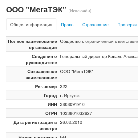
ООО "МегаТЭК"
(Исключён)
Общая информация
Право
Страхование
Проверки
Полное наименование
Общество с ограниченной ответствен
организации
Сведения о
Генеральный директор Коваль Алекс
руководителе
Сокращенное
ООО "МегаТЭК"
наименование
Рег.номер
322
Город
г. Иркутск
ИНН
3808091910
ОГРН
1033801032627
Дата регистрации в
26.02.2010
реестре
Номер протокола
БН