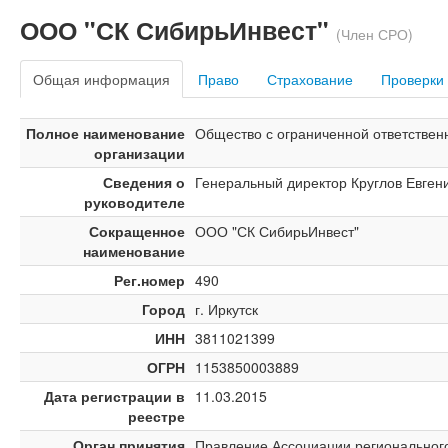
ООО "СК СибирьИнвест"
(Член СРО)
Общая информация
Право
Страхование
Проверки
Полное наименование
Общество с ограниченной ответствен
организации
Сведения о
Генеральный директор Круглов Евген
руководителе
Сокращенное
ООО "СК СибирьИнвест"
наименование
Рег.номер
490
Город
г. Иркутск
ИНН
3811021399
ОГРН
1153850003889
Дата регистрации в
11.03.2015
реестре
Орган принятия
Правление Ассоциации региональног