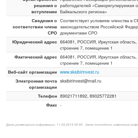
решения о
работодателей «Саморегулируемая о
вступлении
Байкальского региона»
Сведения о
Соответствует условиям членства в 
соответствии члена
законодательством Российской Федер
СРО
документами СРО
Юридический адрес
664081, РОССИЯ, Иркутская область, г
строение 7, помещение 1
Фактический адрес
664081, РОССИЯ, Иркутская область, г
строение 7, помещение 1
Веб-сайт организации
www.sksibirinvest.ru
Электронная почта
sksibirinvest@mail.ru
организации
Телефон
89021711892, 89025772281
Факс
-
Дата размещения информации: 11.03.2015 00:00 , дата последнего изменения инфо