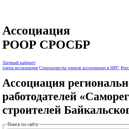
Ассоциация
РООР СРОСБР
Личный кабинет
члена ассоциации
Специалисты членов ассоциации
в НРС
Рее
Ассоциация региональн
работодателей
«Саморег
строителей Байкальског
Поиск по сайту