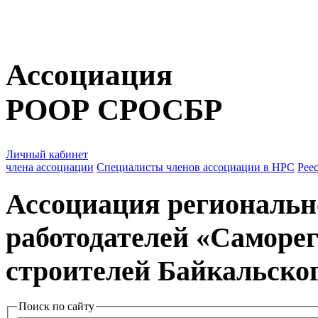
Ассоциация
РООР СРОСБР
Личный кабинет
члена ассоциации
Специалисты членов ассоциации
в НРС
Рее
Ассоциация региональн
работодателей
«Саморег
строителей Байкальског
Поиск по сайту